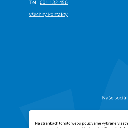
Tel.:
601 132 456
všechny kontakty
Naše sociál
Na stránkách tohoto webu používáme vybrané vlastní 