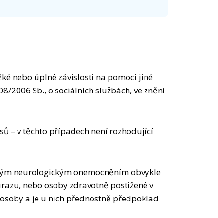
é nebo úplné závislosti na pomoci jiné
08/2006 Sb., o sociálních službách, ve znění
ů – v těchto případech není rozhodující
 vážným neurologickým onemocněním obvykle
úrazu, nebo osoby zdravotně postižené v
é osoby a je u nich přednostně předpoklad