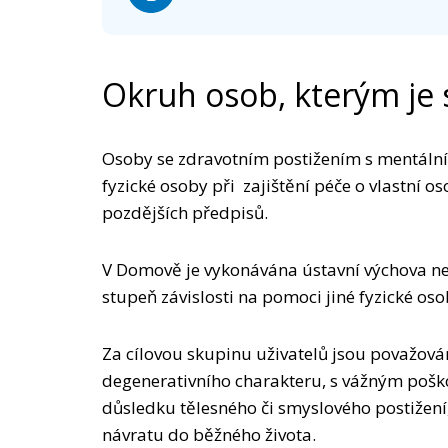
Okruh osob, kterým je 
Osoby se zdravotním postižením s mentální
fyzické osoby při zajištění péče o vlastní o
pozdějších předpisů.
V Domově je vykonávána ústavní výchova neb
stupeň závislosti na pomoci jiné fyzické oso
Za cílovou skupinu uživatelů jsou považová
degenerativního charakteru, s vážným poško
důsledku tělesného či smyslového postižení
návratu do běžného života.