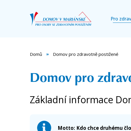
Hlavní
Přejít
k
navig
Pro zdra
hlavnímu
obsahu
Domů
Domov pro zdravotně postižené
Domov pro zdravo
Základní informace Do
Motto: Kdo chce druhému člo