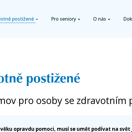
ace
votně postižené
Pro seniory
O nás
Dok
tně postižené
mov pro osoby se zdravotním 
věku opravdu pomoci, musí se umět podívat na svět 