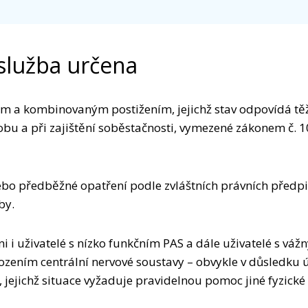
služba určena
m a kombinovaným postižením, jejichž stav odpovídá těžk
sobu a při zajištění soběstačnosti, vymezené zákonem č. 1
o předběžné opatření podle zvláštních právních předpis
by.
ni i uživatelé s nízko funkčním PAS a dále uživatelé s
zením centrální nervové soustavy – obvykle v důsledku 
, jejichž situace vyžaduje pravidelnou pomoc jiné fyzick