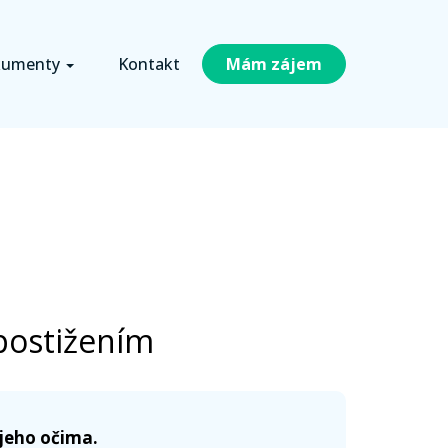
umenty
Kontakt
Mám zájem
postižením
jeho očima.