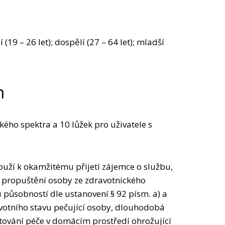
í (19 – 26 let); dospělí (27 – 64 let); mladší
m
ckého spektra a 10 lůžek pro uživatele s
louží k okamžitému přijetí zájemce o službu,
ř. propuštění osoby ze zdravotnického
u působností dle ustanovení § 92 písm. a) a
avotního stavu pečující osoby, dlouhodobá
ytování péče v domácím prostředí ohrožující