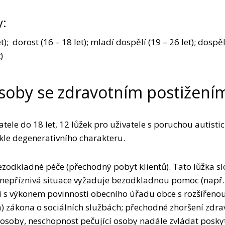
y:
et); dorost (16 – 18 let); mladí dospělí (19 – 26 let); dospěl
)
soby se zdravotním postižení
atele do 18 let, 12 lůžek pro uživatele s poruchou autisti
e degenerativního charakteru.
 bezodkladné péče (přechodný pobyt klientů). Tato lůžka s
ich nepříznivá situace vyžaduje bezodkladnou pomoc (nap
osti s výkonem povinnosti obecního úřadu obce s rozšířeno
a) zákona o sociálních službách; přechodné zhoršení zdr
cí osoby, neschopnost pečující osoby nadále zvládat posk