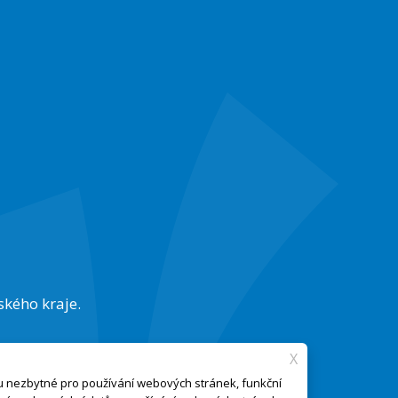
ského kraje.
X
ou nezbytné pro používání webových stránek, funkční