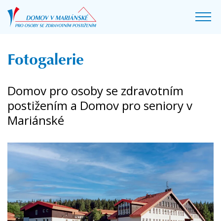
Přejít
k
hlavnímu
obsahu
Fotogalerie
Domov pro osoby se zdravotním
postižením a Domov pro seniory v
Mariánské