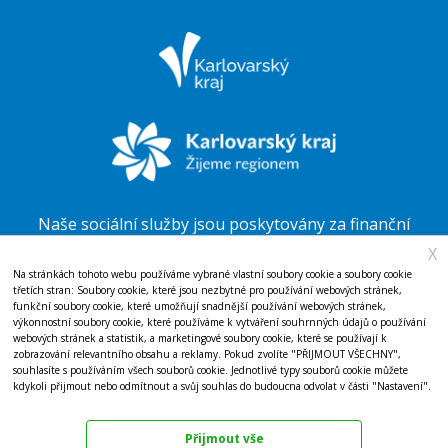
Naše sociální služby jsou poskytovány za finanční
podpory Karlovarského kraje.
X
Na stránkách tohoto webu používáme vybrané vlastní soubory cookie a soubory cookie
třetích stran: Soubory cookie, které jsou nezbytné pro používání webových stránek,
funkční soubory cookie, které umožňují snadnější používání webových stránek,
Domov pro osoby se zdravotním postižením v
výkonnostní soubory cookie, které používáme k vytváření souhrnných údajů o používání
webových stránek a statistik, a marketingové soubory cookie, které se používají k
Mariánské, příspěvková organizace, IČ: 71175296
zobrazování relevantního obsahu a reklamy. Pokud zvolíte "PŘIJMOUT VŠECHNY",
souhlasíte s používáním všech souborů cookie. Jednotlivé typy souborů cookie můžete
Prohlášení o přístupnosti
|
Mapa stránek
|
kdykoli přijmout nebo odmítnout a svůj souhlas do budoucna odvolat v části "Nastavení".
Prohlášení o cookies
|
GDPR
|
Nastavení cookies
Dokumentace
Přijmout vše